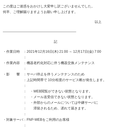
この度はご迷惑をおかけし大変申し訳ございませんでした。
何卒、ご理解賜りますようお願い申し上げます。
以上
—————————————————————–
記
・作業日時 ：2021年12月16日(木) 21:00 ～ 12月17日(金) 7:00
：
・作業内容 ：機器老朽化対応に伴う機器交換メンテナンス
：
・影 響 ：サーバ停止を伴うメンテナンスのため
：上記時間帯で 10分程度のサービス断が発生します。
：
： ・WEB閲覧ができない状態となります。
： ・メール送受信できない状態となります。
： ・外部からのメールについては中継サーバに
： 滞留されるため、遅れて届きます。
：
・対象サーバ：FNP-WEBをご利用のお客様
：