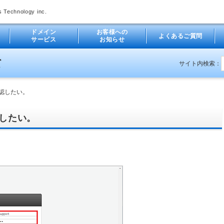
s Technology inc.
ドメイン
お客様への
よくあるご質問
サービス
お知らせ
検
て
サイト内検索：
索
対
象
認したい。
したい。